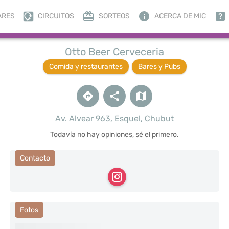
ARES
CIRCUITOS
SORTEOS
ACERCA DE MIC
Otto Beer Cerveceria
Comida y restaurantes
Bares y Pubs
Av. Alvear 963, Esquel, Chubut
Todavía no hay opiniones, sé el primero.
Contacto
Fotos