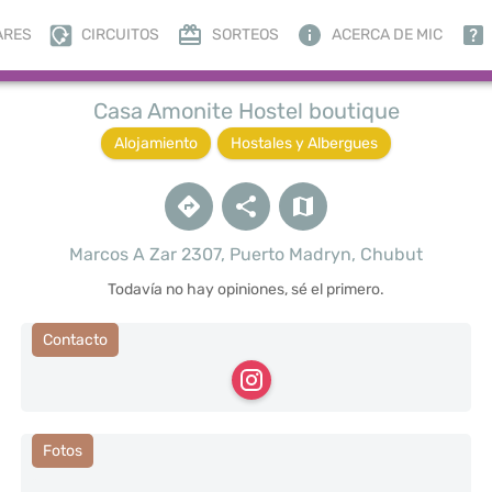
ARES
CIRCUITOS
SORTEOS
ACERCA DE MIC
Casa Amonite Hostel boutique
Alojamiento
Hostales y Albergues
Marcos A Zar 2307, Puerto Madryn, Chubut
Todavía no hay opiniones, sé el primero.
Contacto
Fotos